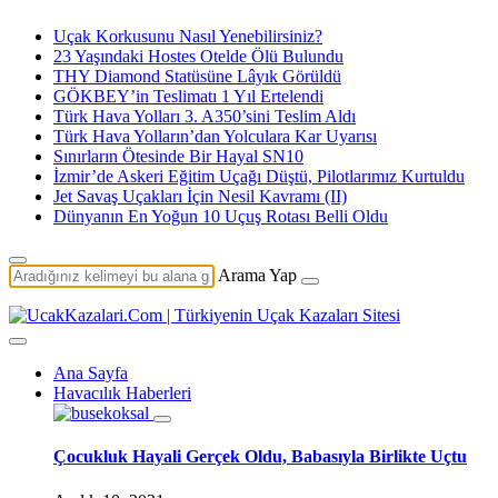
Uçak Korkusunu Nasıl Yenebilirsiniz?
23 Yaşındaki Hostes Otelde Ölü Bulundu
THY Diamond Statüsüne Lâyık Görüldü
GÖKBEY’in Teslimatı 1 Yıl Ertelendi
Türk Hava Yolları 3. A350’sini Teslim Aldı
Türk Hava Yolların’dan Yolculara Kar Uyarısı
Sınırların Ötesinde Bir Hayal SN10
İzmir’de Askeri Eğitim Uçağı Düştü, Pilotlarımız Kurtuldu
Jet Savaş Uçakları İçin Nesil Kavramı (II)
Dünyanın En Yoğun 10 Uçuş Rotası Belli Oldu
Arama Yap
Ana Sayfa
Havacılık Haberleri
Çocukluk Hayali Gerçek Oldu, Babasıyla Birlikte Uçtu