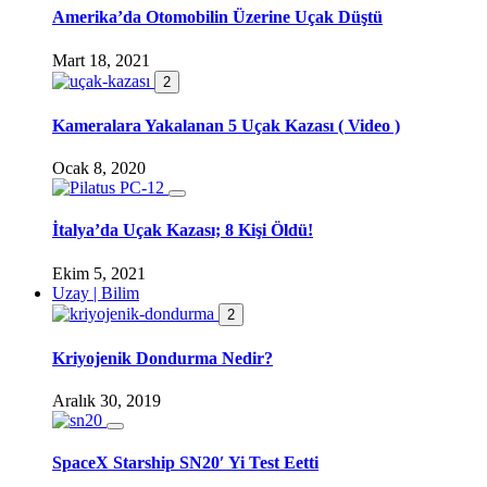
Amerika’da Otomobilin Üzerine Uçak Düştü
Mart 18, 2021
2
Kameralara Yakalanan 5 Uçak Kazası ( Video )
Ocak 8, 2020
İtalya’da Uçak Kazası; 8 Kişi Öldü!
Ekim 5, 2021
Uzay | Bilim
2
Kriyojenik Dondurma Nedir?
Aralık 30, 2019
SpaceX Starship SN20′ Yi Test Eetti