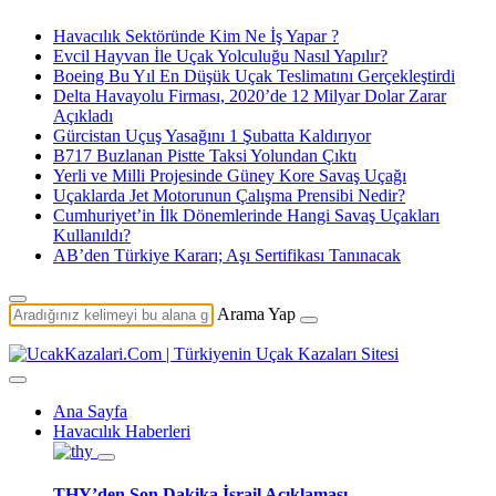
Havacılık Sektöründe Kim Ne İş Yapar ?
Evcil Hayvan İle Uçak Yolculuğu Nasıl Yapılır?
Boeing Bu Yıl En Düşük Uçak Teslimatını Gerçekleştirdi
Delta Havayolu Firması, 2020’de 12 Milyar Dolar Zarar
Açıkladı
Gürcistan Uçuş Yasağını 1 Şubatta Kaldırıyor
B717 Buzlanan Pistte Taksi Yolundan Çıktı
Yerli ve Milli Projesinde Güney Kore Savaş Uçağı
Uçaklarda Jet Motorunun Çalışma Prensibi Nedir?
Cumhuriyet’in İlk Dönemlerinde Hangi Savaş Uçakları
Kullanıldı?
AB’den Türkiye Kararı; Aşı Sertifikası Tanınacak
Arama Yap
Ana Sayfa
Havacılık Haberleri
THY’den Son Dakika İsrail Açıklaması