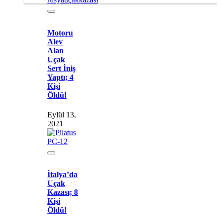
Motoru
Alev
Alan
Uçak
Sert İniş
Yaptı; 4
Kişi
Öldü!
Eylül 13,
2021
İtalya’da
Uçak
Kazası; 8
Kişi
Öldü!