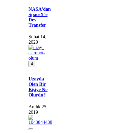
NASA’dan
SpaceX’e
Dev
Transfer
Şubat 14,
2020
4
Uzayda
Ölen Bir
Kişiye Ne
Olurdu?
Aralık 25,
2019