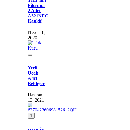
THY’nin
Filosuna
2 Adet
A321NEO
Katıldı!
Nisan 18,
2020
Yerli
Uçak
Alıcı
Bekliyor
Haziran
13, 2021
1