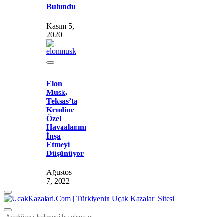
Bulundu
Kasım 5,
2020
Elon
Musk,
Teksas’ta
Kendine
Özel
Havaalanını
İnşa
Etmeyi
Düşünüyor
Ağustos
7, 2022