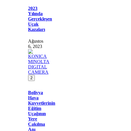
2023
Yılında
Gerçekleşen
Uçak
Kazaları
Ağustos
6, 2023
2
Bolivya
Hava
Kuvvetlerinin
Eğitim
Uçağının
Yere
Çakılma
Anı