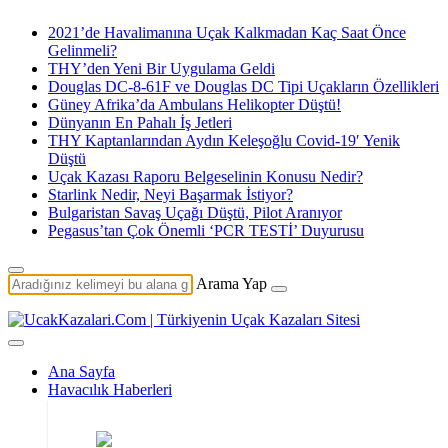
2021’de Havalimanına Uçak Kalkmadan Kaç Saat Önce
Gelinmeli?
THY’den Yeni Bir Uygulama Geldi
Douglas DC-8-61F ve Douglas DC Tipi Uçakların Özellikleri
Güney Afrika’da Ambulans Helikopter Düştü!
Dünyanın En Pahalı İş Jetleri
THY Kaptanlarından Aydın Keleşoğlu Covid-19′ Yenik
Düştü
Uçak Kazası Raporu Belgeselinin Konusu Nedir?
Starlink Nedir, Neyi Başarmak İstiyor?
Bulgaristan Savaş Uçağı Düştü, Pilot Aranıyor
Pegasus’tan Çok Önemli ‘PCR TESTİ’ Duyurusu
Arama Yap
Ana Sayfa
Havacılık Haberleri