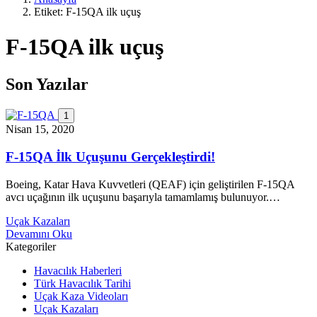
Etiket:
F-15QA ilk uçuş
F-15QA ilk uçuş
Son Yazılar
1
Nisan 15, 2020
F-15QA İlk Uçuşunu Gerçekleştirdi!
Boeing, Katar Hava Kuvvetleri (QEAF) için geliştirilen F-15QA
avcı uçağının ilk uçuşunu başarıyla tamamlamış bulunuyor.…
Uçak Kazaları
Devamını Oku
Kategoriler
Havacılık Haberleri
Türk Havacılık Tarihi
Uçak Kaza Videoları
Uçak Kazaları