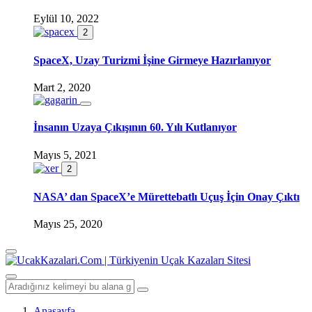
Eylül 10, 2022
2
SpaceX, Uzay Turizmi İşine Girmeye Hazırlanıyor
Mart 2, 2020
İnsanın Uzaya Çıkışının 60. Yılı Kutlanıyor
Mayıs 5, 2021
2
NASA’ dan SpaceX’e Mürettebatlı Uçuş İçin Onay Çıktı
Mayıs 25, 2020
Anasayfa