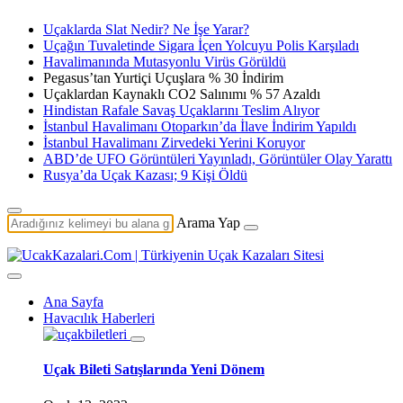
Uçaklarda Slat Nedir? Ne İşe Yarar?
Uçağın Tuvaletinde Sigara İçen Yolcuyu Polis Karşıladı
Havalimanında Mutasyonlu Virüs Görüldü
Pegasus’tan Yurtiçi Uçuşlara % 30 İndirim
Uçaklardan Kaynaklı CO2 Salınımı % 57 Azaldı
Hindistan Rafale Savaş Uçaklarını Teslim Alıyor
İstanbul Havalimanı Otoparkın’da İlave İndirim Yapıldı
İstanbul Havalimanı Zirvedeki Yerini Koruyor
ABD’de UFO Görüntüleri Yayınladı, Görüntüler Olay Yarattı
Rusya’da Uçak Kazası; 9 Kişi Öldü
Arama Yap
Ana Sayfa
Havacılık Haberleri
Uçak Bileti Satışlarında Yeni Dönem