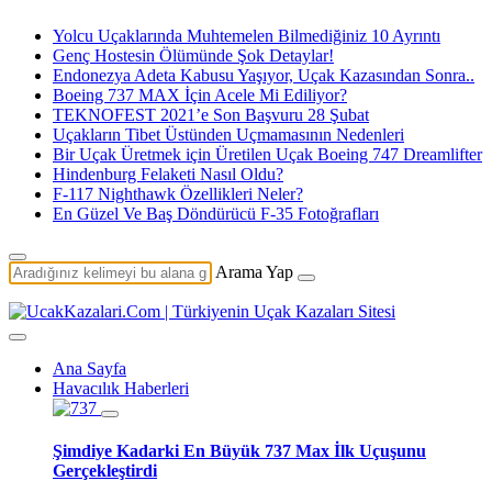
Yolcu Uçaklarında Muhtemelen Bilmediğiniz 10 Ayrıntı
Genç Hostesin Ölümünde Şok Detaylar!
Endonezya Adeta Kabusu Yaşıyor, Uçak Kazasından Sonra..
Boeing 737 MAX İçin Acele Mi Ediliyor?
TEKNOFEST 2021’e Son Başvuru 28 Şubat
Uçakların Tibet Üstünden Uçmamasının Nedenleri
Bir Uçak Üretmek için Üretilen Uçak Boeing 747 Dreamlifter
Hindenburg Felaketi Nasıl Oldu?
F-117 Nighthawk Özellikleri Neler?
En Güzel Ve Baş Döndürücü F-35 Fotoğrafları
Arama Yap
Ana Sayfa
Havacılık Haberleri
Şimdiye Kadarki En Büyük 737 Max İlk Uçuşunu
Gerçekleştirdi