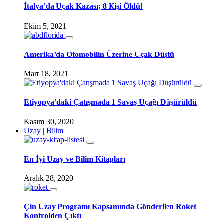
İtalya’da Uçak Kazası; 8 Kişi Öldü!
Ekim 5, 2021
Amerika’da Otomobilin Üzerine Uçak Düştü
Mart 18, 2021
Etiyopya’daki Çatışmada 1 Savaş Uçağı Düşürüldü
Kasım 30, 2020
Uzay | Bilim
En İyi Uzay ve Bilim Kitapları
Aralık 28, 2020
Çin Uzay Programı Kapsamında Gönderilen Roket
Kontrolden Çıktı