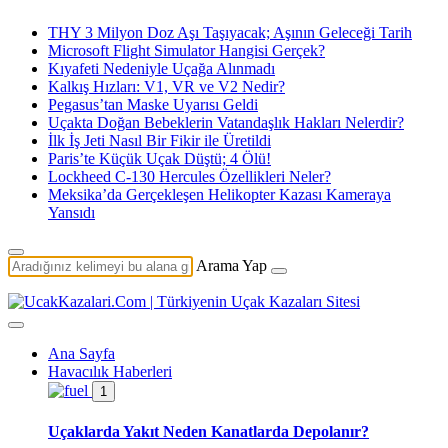
THY 3 Milyon Doz Aşı Taşıyacak; Aşının Geleceği Tarih
Microsoft Flight Simulator Hangisi Gerçek?
Kıyafeti Nedeniyle Uçağa Alınmadı
Kalkış Hızları: V1, VR ve V2 Nedir?
Pegasus’tan Maske Uyarısı Geldi
Uçakta Doğan Bebeklerin Vatandaşlık Hakları Nelerdir?
İlk İş Jeti Nasıl Bir Fikir ile Üretildi
Paris’te Küçük Uçak Düştü; 4 Ölü!
Lockheed C-130 Hercules Özellikleri Neler?
Meksika’da Gerçekleşen Helikopter Kazası Kameraya
Yansıdı
Arama Yap
Ana Sayfa
Havacılık Haberleri
1
Uçaklarda Yakıt Neden Kanatlarda Depolanır?