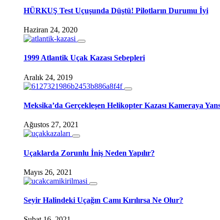
HÜRKUŞ Test Uçuşunda Düştü! Pilotların Durumu İyi
Haziran 24, 2020
1999 Atlantik Uçak Kazası Sebepleri
Aralık 24, 2019
Meksika’da Gerçekleşen Helikopter Kazası Kameraya Yans
Ağustos 27, 2021
Uçaklarda Zorunlu İniş Neden Yapılır?
Mayıs 26, 2021
Seyir Halindeki Uçağın Camı Kırılırsa Ne Olur?
Şubat 16, 2021