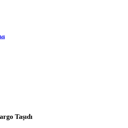
ldi
argo Taşıdı