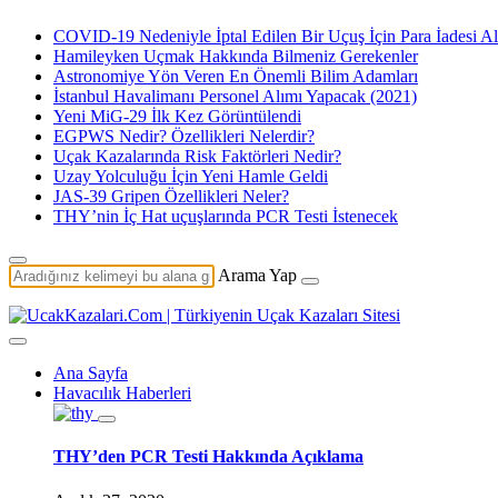
COVID-19 Nedeniyle İptal Edilen Bir Uçuş İçin Para İadesi Al
Hamileyken Uçmak Hakkında Bilmeniz Gerekenler
Astronomiye Yön Veren En Önemli Bilim Adamları
İstanbul Havalimanı Personel Alımı Yapacak (2021)
Yeni MiG-29 İlk Kez Görüntülendi
EGPWS Nedir? Özellikleri Nelerdir?
Uçak Kazalarında Risk Faktörleri Nedir?
Uzay Yolculuğu İçin Yeni Hamle Geldi
JAS-39 Gripen Özellikleri Neler?
THY’nin İç Hat uçuşlarında PCR Testi İstenecek
Arama Yap
Ana Sayfa
Havacılık Haberleri
THY’den PCR Testi Hakkında Açıklama