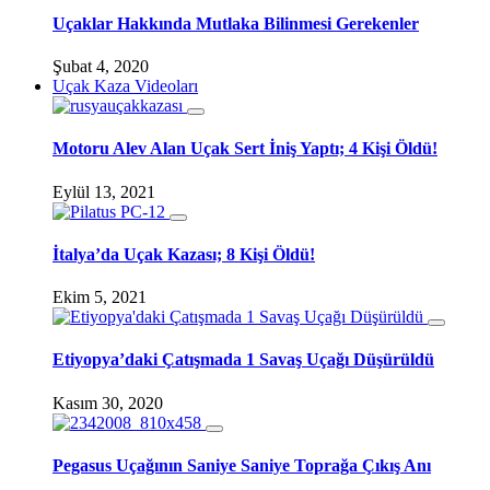
Uçaklar Hakkında Mutlaka Bilinmesi Gerekenler
Şubat 4, 2020
Uçak Kaza Videoları
Motoru Alev Alan Uçak Sert İniş Yaptı; 4 Kişi Öldü!
Eylül 13, 2021
İtalya’da Uçak Kazası; 8 Kişi Öldü!
Ekim 5, 2021
Etiyopya’daki Çatışmada 1 Savaş Uçağı Düşürüldü
Kasım 30, 2020
Pegasus Uçağının Saniye Saniye Toprağa Çıkış Anı