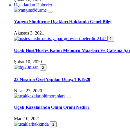
Uçaklardan Haberler
Yangın Söndürme Uçakları Hakkında Genel Bilgi
Ağustos 3, 2021
1
Uçak Host/Hostes Kabin Memuru Maaşları Ve Çalışma Şart
Şubat 10, 2020
2
23 Nisan’a Özel Yapılan Uçuş: TK1920
Nisan 23, 2020
Uçak Kazalarında Ölüm Oranı Nedir?
Mart 10, 2021
1