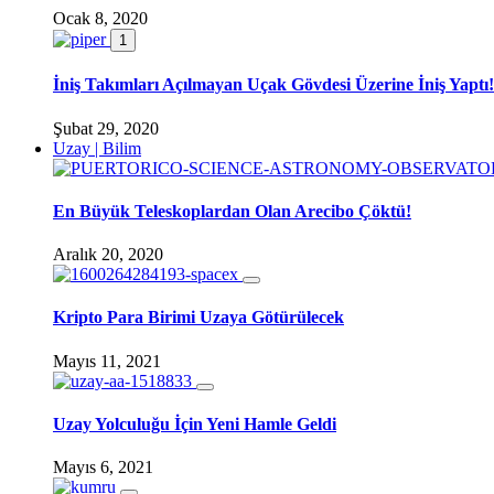
Ocak 8, 2020
1
İniş Takımları Açılmayan Uçak Gövdesi Üzerine İniş Yaptı!
Şubat 29, 2020
Uzay | Bilim
En Büyük Teleskoplardan Olan Arecibo Çöktü!
Aralık 20, 2020
Kripto Para Birimi Uzaya Götürülecek
Mayıs 11, 2021
Uzay Yolculuğu İçin Yeni Hamle Geldi
Mayıs 6, 2021