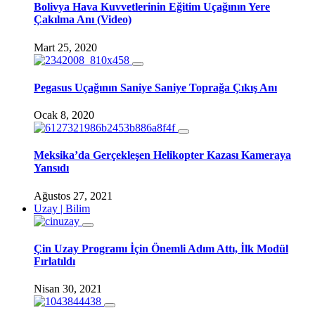
Bolivya Hava Kuvvetlerinin Eğitim Uçağının Yere
Çakılma Anı (Video)
Mart 25, 2020
Pegasus Uçağının Saniye Saniye Toprağa Çıkış Anı
Ocak 8, 2020
Meksika’da Gerçekleşen Helikopter Kazası Kameraya
Yansıdı
Ağustos 27, 2021
Uzay | Bilim
Çin Uzay Programı İçin Önemli Adım Attı, İlk Modül
Fırlatıldı
Nisan 30, 2021