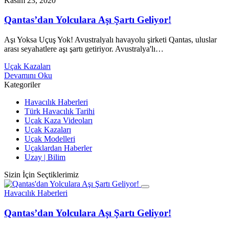
Kasım 23, 2020
Qantas’dan Yolculara Aşı Şartı Geliyor!
Aşı Yoksa Uçuş Yok! Avustralyalı havayolu şirketi Qantas, uluslar
arası seyahatlere aşı şartı getiriyor. Avustralya'lı…
Uçak Kazaları
Devamını Oku
Kategoriler
Havacılık Haberleri
Türk Havacılık Tarihi
Uçak Kaza Videoları
Uçak Kazaları
Uçak Modelleri
Uçaklardan Haberler
Uzay | Bilim
Sizin İçin Seçtiklerimiz
Havacılık Haberleri
Qantas’dan Yolculara Aşı Şartı Geliyor!