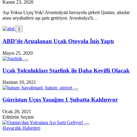
Kasım 23, 2020
Aşı Yoksa Uçuş Yok! Avustralyalı havayolu şirketi Qantas, uluslar
arası seyahatlere aşı şartı getiriyor. Avustralya'lı…
1
ABD’de Arızalanan Uçak Otoyola İniş Yaptı
Mayıs 25, 2020
Uçak Yolculukları Starlink ile Daha Keyifli Olacak
Haziran 10, 2021
Gürcistan Uçuş Yasağını 1 Şubatta Kaldırıyor
Ocak 28, 2021
Editörün Seçimi
Havacılık Haberleri