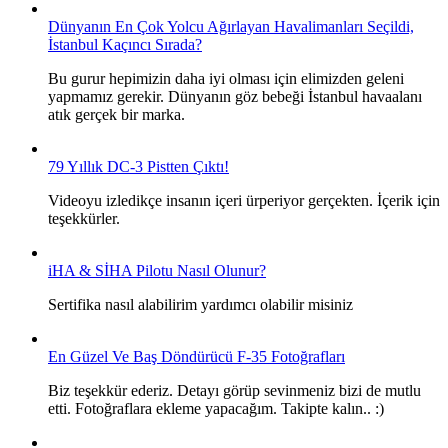
Dünyanın En Çok Yolcu Ağırlayan Havalimanları Seçildi,
İstanbul Kaçıncı Sırada?
Bu gurur hepimizin daha iyi olması için elimizden geleni
yapmamız gerekir. Dünyanın göz bebeği İstanbul havaalanı
atık gerçek bir marka.
79 Yıllık DC-3 Pistten Çıktı!
Videoyu izledikçe insanın içeri ürperiyor gerçekten. İçerik için
teşekkürler.
iHA & SİHA Pilotu Nasıl Olunur?
Sertifika nasıl alabilirim yardımcı olabilir misiniz
En Güzel Ve Baş Döndürücü F-35 Fotoğrafları
Biz teşekkür ederiz. Detayı görüp sevinmeniz bizi de mutlu
etti. Fotoğraflara ekleme yapacağım. Takipte kalın.. :)