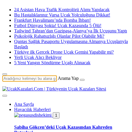
24 Asistan Hava Trafik Kontrolörü Alımı Yapılacak
Bu Hastalıklarınız Varsa Uçak Yolculuğuna Dikkat!
Frankfurt Havalimanı’nda Bomba İhbarı!
Futbol Dünyası Şokta! Uçak Kazasında 5 Ölü!
Tailwind Tahran’dan Gazipaşa-Alanya’ya İlk Uçuşunu Yaptı
Psikolojik Rahatsızlığı Olanlar Pilot Olabilir Mi?
Qantas Sağlık Pasaportu Uygulamasına Almanya Uçuşlarıyla
Başladı
Türkiye ilk Gerçek Drone Uçak Gemisi Yapabilir mi?
Yerli Uçak Alıcı Bekliyor
5 Yeni Yangın Söndürme Uçağı Alınacak
Arama Yap
Ana Sayfa
Havacılık Haberleri
1
Sabiha Gökçen’deki Uçak Kazasından Kahreden