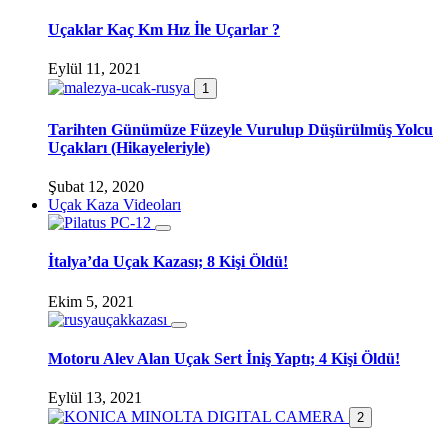
Uçaklar Kaç Km Hız İle Uçarlar ?
Eylül 11, 2021
1
Tarihten Günümüze Füzeyle Vurulup Düşürülmüş Yolcu
Uçakları (Hikayeleriyle)
Şubat 12, 2020
Uçak Kaza Videoları
İtalya’da Uçak Kazası; 8 Kişi Öldü!
Ekim 5, 2021
Motoru Alev Alan Uçak Sert İniş Yaptı; 4 Kişi Öldü!
Eylül 13, 2021
2