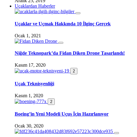
Aralık 25, 2019
Uçaklardan Haberler
Uçaklar ve Uçmak Hakkında 10 İlginç Gerçek
Ocak 1, 2021
Niğde Teknopark’da Fidan Diken Drone Tasarlandı!
Kasım 17, 2020
2
Uçak Teknisyenliği
Kasım 1, 2020
2
Boeing’in Yeni Modeli Uçuş İçin Hazırlanıyor
Ocak 30, 2020