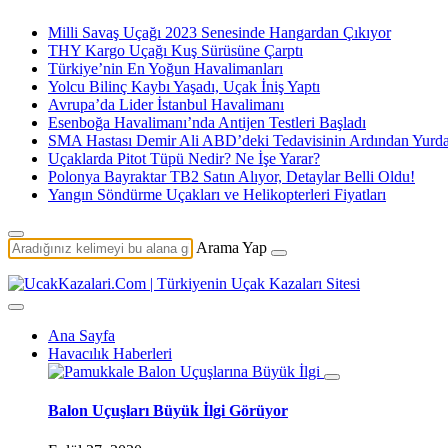
Milli Savaş Uçağı 2023 Senesinde Hangardan Çıkıyor
THY Kargo Uçağı Kuş Sürüsüne Çarptı
Türkiye’nin En Yoğun Havalimanları
Yolcu Bilinç Kaybı Yaşadı, Uçak İniş Yaptı
Avrupa’da Lider İstanbul Havalimanı
Esenboğa Havalimanı’nda Antijen Testleri Başladı
SMA Hastası Demir Ali ABD’deki Tedavisinin Ardından Yurda
Uçaklarda Pitot Tüpü Nedir? Ne İşe Yarar?
Polonya Bayraktar TB2 Satın Alıyor, Detaylar Belli Oldu!
Yangın Söndürme Uçakları ve Helikopterleri Fiyatları
Arama Yap
Ana Sayfa
Havacılık Haberleri
Balon Uçuşları Büyük İlgi Görüyor