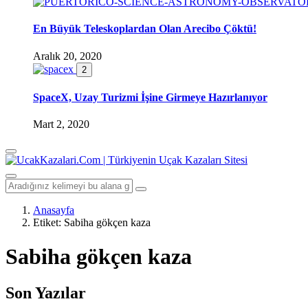
En Büyük Teleskoplardan Olan Arecibo Çöktü!
Aralık 20, 2020
2
SpaceX, Uzay Turizmi İşine Girmeye Hazırlanıyor
Mart 2, 2020
Anasayfa
Etiket:
Sabiha gökçen kaza
Sabiha gökçen kaza
Son Yazılar