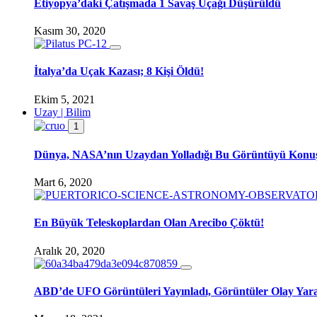
Etiyopya’daki Çatışmada 1 Savaş Uçağı Düşürüldü
Kasım 30, 2020
İtalya’da Uçak Kazası; 8 Kişi Öldü!
Ekim 5, 2021
Uzay | Bilim
1
Dünya, NASA’nın Uzaydan Yolladığı Bu Görüntüyü Konu
Mart 6, 2020
En Büyük Teleskoplardan Olan Arecibo Çöktü!
Aralık 20, 2020
ABD’de UFO Görüntüleri Yayınladı, Görüntüler Olay Yara