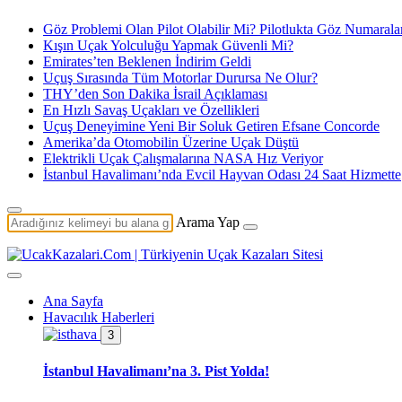
Göz Problemi Olan Pilot Olabilir Mi? Pilotlukta Göz Numarala
Kışın Uçak Yolculuğu Yapmak Güvenli Mi?
Emirates’ten Beklenen İndirim Geldi
Uçuş Sırasında Tüm Motorlar Durursa Ne Olur?
THY’den Son Dakika İsrail Açıklaması
En Hızlı Savaş Uçakları ve Özellikleri
Uçuş Deneyimine Yeni Bir Soluk Getiren Efsane Concorde
Amerika’da Otomobilin Üzerine Uçak Düştü
Elektrikli Uçak Çalışmalarına NASA Hız Veriyor
İstanbul Havalimanı’nda Evcil Hayvan Odası 24 Saat Hizmette
Arama Yap
Ana Sayfa
Havacılık Haberleri
3
İstanbul Havalimanı’na 3. Pist Yolda!