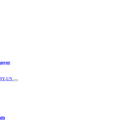
şuyor
ttı