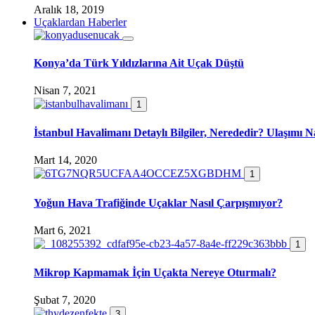
Aralık 18, 2019
Uçaklardan Haberler
Konya’da Türk Yıldızlarına Ait Uçak Düştü
Nisan 7, 2021
1
İstanbul Havalimanı Detaylı Bilgiler, Nerededir? Ulaşımı Na
Mart 14, 2020
1
Yoğun Hava Trafiğinde Uçaklar Nasıl Çarpışmıyor?
Mart 6, 2021
1
Mikrop Kapmamak İçin Uçakta Nereye Oturmalı?
Şubat 7, 2020
3