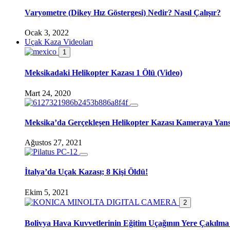
Varyometre (Dikey Hız Göstergesi) Nedir? Nasıl Çalışır?
Ocak 3, 2022
Uçak Kaza Videoları
1
Meksikadaki Helikopter Kazası 1 Ölü (Video)
Mart 24, 2020
Meksika’da Gerçekleşen Helikopter Kazası Kameraya Yans
Ağustos 27, 2021
İtalya’da Uçak Kazası; 8 Kişi Öldü!
Ekim 5, 2021
2
Bolivya Hava Kuvvetlerinin Eğitim Uçağının Yere Çakılma