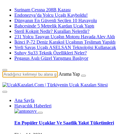
Surinam Cessna 208B Kazası
Endonezya’da Yolcu Uçağı Kayboldu!
Dünyanın En Güvenli Seçilen 10 Havayolu
Bahçesinde 5 Metrelik Kardan Uçak Yaptı
Steril Kokpit Nedir? Kuralları Nelerdir?
231 Yolcu Taşıyan Uçağın Motoru Havada Alev Aldı
İkinci P-72 Deniz Karakol Uçağının Teslimatı Yapıldı
Yerli Savaş Uçağı ASELSAN Teknolojisi Kullanacak
Suhoy Su33 Teknik Özellikleri Neler?
Pegasus Aşılı Güzel Yarışması Başlıyor
Arama Yap
Ana Sayfa
Havacılık Haberleri
En Popüler Uçaklar Ve Saatlik Yakıt Tüketimleri