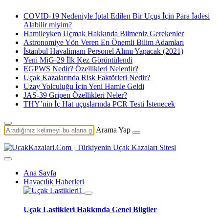
COVID-19 Nedeniyle İptal Edilen Bir Uçuş İçin Para İadesi
Alabilir miyim?
Hamileyken Uçmak Hakkında Bilmeniz Gerekenler
Astronomiye Yön Veren En Önemli Bilim Adamları
İstanbul Havalimanı Personel Alımı Yapacak (2021)
Yeni MiG-29 İlk Kez Görüntülendi
EGPWS Nedir? Özellikleri Nelerdir?
Uçak Kazalarında Risk Faktörleri Nedir?
Uzay Yolculuğu İçin Yeni Hamle Geldi
JAS-39 Gripen Özellikleri Neler?
THY’nin İç Hat uçuşlarında PCR Testi İstenecek
Arama Yap
Ana Sayfa
Havacılık Haberleri
Uçak Lastikleri Hakkında Genel Bilgiler