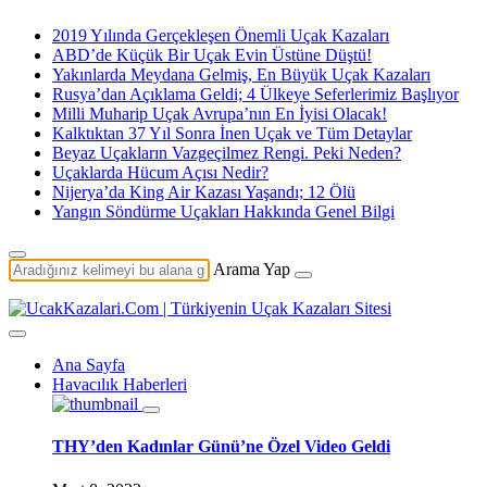
2019 Yılında Gerçekleşen Önemli Uçak Kazaları
ABD’de Küçük Bir Uçak Evin Üstüne Düştü!
Yakınlarda Meydana Gelmiş, En Büyük Uçak Kazaları
Rusya’dan Açıklama Geldi; 4 Ülkeye Seferlerimiz Başlıyor
Milli Muharip Uçak Avrupa’nın En İyisi Olacak!
Kalktıktan 37 Yıl Sonra İnen Uçak ve Tüm Detaylar
Beyaz Uçakların Vazgeçilmez Rengi. Peki Neden?
Uçaklarda Hücum Açısı Nedir?
Nijerya’da King Air Kazası Yaşandı; 12 Ölü
Yangın Söndürme Uçakları Hakkında Genel Bilgi
Arama Yap
Ana Sayfa
Havacılık Haberleri
THY’den Kadınlar Günü’ne Özel Video Geldi