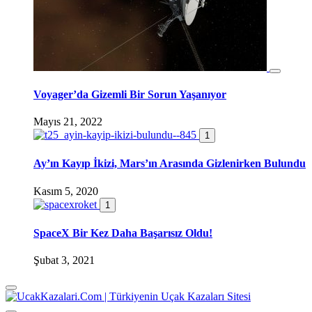
Voyager’da Gizemli Bir Sorun Yaşanıyor
Mayıs 21, 2022
1
Ay’ın Kayıp İkizi, Mars’ın Arasında Gizlenirken Bulundu
Kasım 5, 2020
1
SpaceX Bir Kez Daha Başarısız Oldu!
Şubat 3, 2021