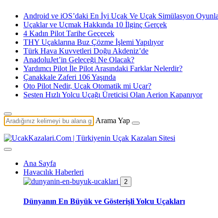
Android ve iOS’daki En İyi Uçak Ve Uçak Simülasyon Oyunla
Uçaklar ve Uçmak Hakkında 10 İlginç Gerçek
4 Kadın Pilot Tarihe Geçecek
THY Uçaklarına Buz Çözme İşlemi Yapılıyor
Türk Hava Kuvvetleri Doğu Akdeniz’de
AnadoluJet’in Geleceği Ne Olacak?
Yardımcı Pilot İle Pilot Arasındaki Farklar Nelerdir?
Çanakkale Zaferi 106 Yaşında
Oto Pilot Nedir, Uçak Otomatik mi Uçar?
Sesten Hızlı Yolcu Uçağı Üreticisi Olan Aerion Kapanıyor
Arama Yap
Ana Sayfa
Havacılık Haberleri
2
Dünyanın En Büyük ve Gösterişli Yolcu Uçakları