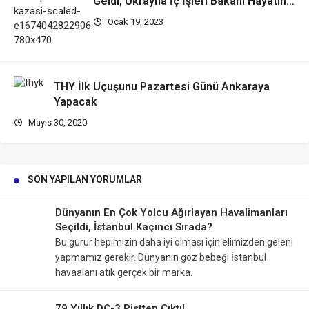
Geldi; Ukrayna İç İşleri Bakanı Hayatını
Kaybetti!
Ocak 19, 2023
THY İlk Uçuşunu Pazartesi Günü Ankaraya
Yapacak
Mayıs 30, 2020
SON YAPILAN YORUMLAR
Dünyanın En Çok Yolcu Ağırlayan Havalimanları
Seçildi, İstanbul Kaçıncı Sırada?
Bu gurur hepimizin daha iyi olması için elimizden geleni
yapmamız gerekir. Dünyanın göz bebeği İstanbul
havaalanı atık gerçek bir marka.
79 Yıllık DC-3 Pistten Çıktı!