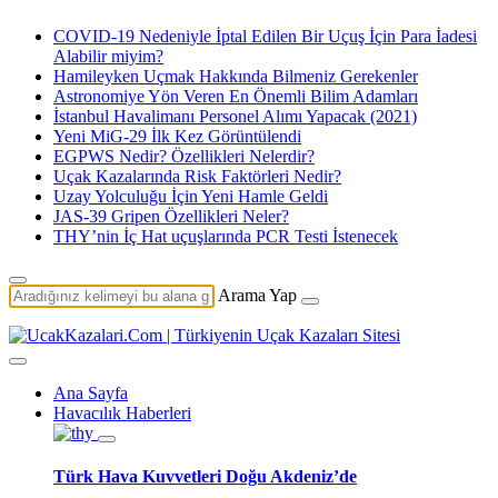
COVID-19 Nedeniyle İptal Edilen Bir Uçuş İçin Para İadesi
Alabilir miyim?
Hamileyken Uçmak Hakkında Bilmeniz Gerekenler
Astronomiye Yön Veren En Önemli Bilim Adamları
İstanbul Havalimanı Personel Alımı Yapacak (2021)
Yeni MiG-29 İlk Kez Görüntülendi
EGPWS Nedir? Özellikleri Nelerdir?
Uçak Kazalarında Risk Faktörleri Nedir?
Uzay Yolculuğu İçin Yeni Hamle Geldi
JAS-39 Gripen Özellikleri Neler?
THY’nin İç Hat uçuşlarında PCR Testi İstenecek
Arama Yap
Ana Sayfa
Havacılık Haberleri
Türk Hava Kuvvetleri Doğu Akdeniz’de