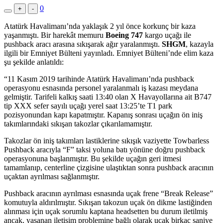
0
+
-
Atatürk Havalimanı’nda yaklaşık 2 yıl önce korkunç bir kaza
yaşanmıştı. Bir harekât memuru
Boeing 747
kargo uçağı ile
pushback aracı arasına sıkışarak ağır yaralanmıştı.
SHGM
, kazayla
ilgili bir Emniyet Bülteni yayınladı. Emniyet Bülteni’nde elim kaza
şu şekilde anlatıldı:
“11 Kasım 2019 tarihinde Atatürk Havalimanı’nda pushback
operasyonu esnasında personel yaralanmalı iş kazası meydana
gelmiştir. Tarifeli kalkış saati 13:40 olan X Havayollarına ait B747
tip XXX sefer sayılı uçağı yerel saat 13:25’te T1 park
pozisyonundan kapı kapatmıştır. Kapanış sonrası uçağın ön iniş
takımlarındaki sıkışan takozlar çıkarılamamıştır.
Takozlar ön iniş takımları lastiklerine sıkışık vaziyette Towbarless
Pushback aracıyla “F” taksi yoluna batı yönüne doğru pushback
operasyonuna başlanmıştır. Bu şekilde uçağın geri itmesi
tamamlanıp, centerline çizgisine ulaştıktan sonra pushback aracının
uçaktan ayrılması sağlanmıştır.
Pushback aracının ayrılması esnasında uçak frene “Break Release”
komutuyla aldırılmıştır. Sıkışan takozun uçak ön dikme lastiğinden
alınması için uçak sorumlu kaptana headsetten bu durum iletilmiş
ancak, yaşanan iletişim problemine bağlı olarak uçak birkaç saniye