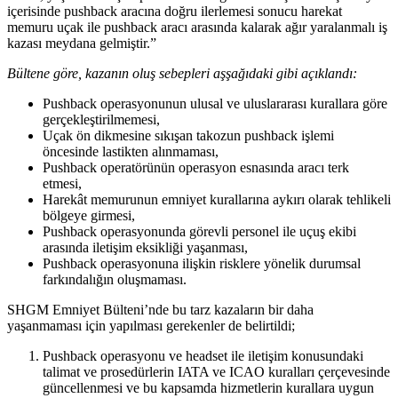
içerisinde pushback aracına doğru ilerlemesi sonucu harekat
memuru uçak ile pushback aracı arasında kalarak ağır yaralanmalı iş
kazası meydana gelmiştir.”
Bültene göre, kazanın oluş sebepleri aşşağıdaki gibi açıklandı:
Pushback operasyonunun ulusal ve uluslararası kurallara göre
gerçekleştirilmemesi,
Uçak ön dikmesine sıkışan takozun pushback işlemi
öncesinde lastikten alınmaması,
Pushback operatörünün operasyon esnasında aracı terk
etmesi,
Harekât memurunun emniyet kurallarına aykırı olarak tehlikeli
bölgeye girmesi,
Pushback operasyonunda görevli personel ile uçuş ekibi
arasında iletişim eksikliği yaşanması,
Pushback operasyonuna ilişkin risklere yönelik durumsal
farkındalığın oluşmaması.
SHGM Emniyet Bülteni’nde bu tarz kazaların bir daha
yaşanmaması için yapılması gerekenler de belirtildi;
Pushback operasyonu ve headset ile iletişim konusundaki
talimat ve prosedürlerin IATA ve ICAO kuralları çerçevesinde
güncellenmesi ve bu kapsamda hizmetlerin kurallara uygun