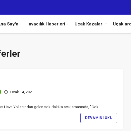
na Sayfa
Havacılık Haberleri
Uçak Kazaları
Uçaklar
erler
Ocak 14, 2021
us Hava Yolları’ndan gelen sok dakika açıklamasında, ”Çok…
DEVAMINI OKU