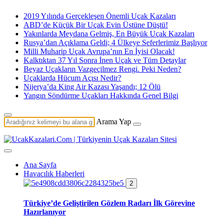
2019 Yılında Gerçekleşen Önemli Uçak Kazaları
ABD’de Küçük Bir Uçak Evin Üstüne Düştü!
Yakınlarda Meydana Gelmiş, En Büyük Uçak Kazaları
Rusya’dan Açıklama Geldi; 4 Ülkeye Seferlerimiz Başlıyor
Milli Muharip Uçak Avrupa’nın En İyisi Olacak!
Kalktıktan 37 Yıl Sonra İnen Uçak ve Tüm Detaylar
Beyaz Uçakların Vazgeçilmez Rengi. Peki Neden?
Uçaklarda Hücum Açısı Nedir?
Nijerya’da King Air Kazası Yaşandı; 12 Ölü
Yangın Söndürme Uçakları Hakkında Genel Bilgi
Arama Yap
Ana Sayfa
Havacılık Haberleri
2
Türkiye’de Geliştirilen Gözlem Radarı İlk Görevine
Hazırlanıyor