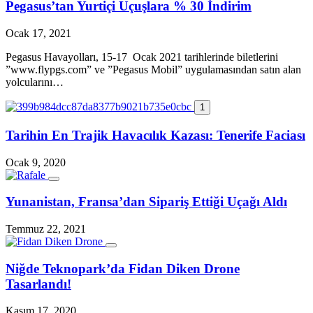
Pegasus’tan Yurtiçi Uçuşlara % 30 İndirim
Ocak 17, 2021
Pegasus Havayolları, 15-17 Ocak 2021 tarihlerinde biletlerini
”www.flypgs.com” ve ”Pegasus Mobil” uygulamasından satın alan
yolcularını…
1
Tarihin En Trajik Havacılık Kazası: Tenerife Faciası
Ocak 9, 2020
Yunanistan, Fransa’dan Sipariş Ettiği Uçağı Aldı
Temmuz 22, 2021
Niğde Teknopark’da Fidan Diken Drone
Tasarlandı!
Kasım 17, 2020