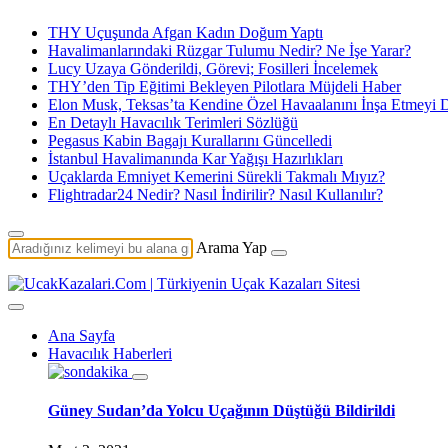
THY Uçuşunda Afgan Kadın Doğum Yaptı
Havalimanlarındaki Rüzgar Tulumu Nedir? Ne İşe Yarar?
Lucy Uzaya Gönderildi, Görevi; Fosilleri İncelemek
THY’den Tip Eğitimi Bekleyen Pilotlara Müjdeli Haber
Elon Musk, Teksas’ta Kendine Özel Havaalanını İnşa Etmeyi
En Detaylı Havacılık Terimleri Sözlüğü
Pegasus Kabin Bagajı Kurallarını Güncelledi
İstanbul Havalimanında Kar Yağışı Hazırlıkları
Uçaklarda Emniyet Kemerini Sürekli Takmalı Mıyız?
Flightradar24 Nedir? Nasıl İndirilir? Nasıl Kullanılır?
Arama Yap
Ana Sayfa
Havacılık Haberleri
Güney Sudan’da Yolcu Uçağının Düştüğü Bildirildi