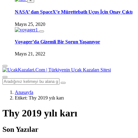
NASA’ dan SpaceX’e Mürettebatlı Uçuş İçin Onay Çıktı
Mayıs 25, 2020
Voyager’da Gizemli Bir Sorun Yaşanıyor
Mayıs 21, 2022
Anasayfa
Etiket:
Thy 2019 yılı karı
Thy 2019 yılı karı
Son Yazılar